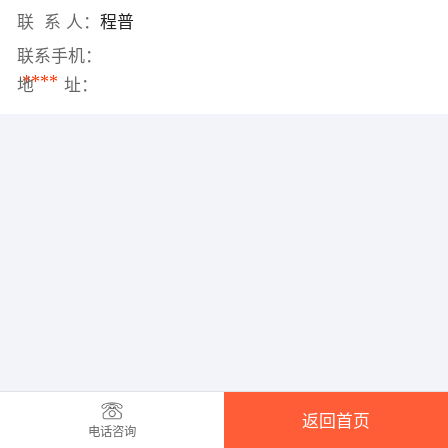
联 系 人：
程普
联系手机：
****
地 址：
返回首页
电话咨询